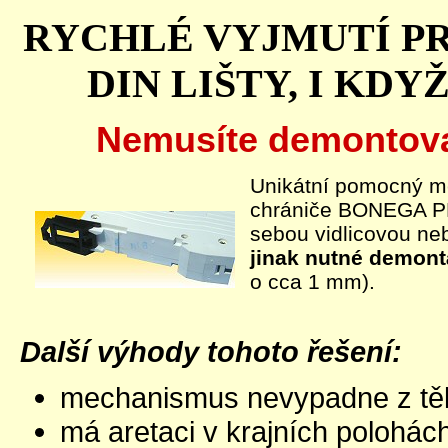
RYCHLÉ VYJMUTÍ P
DIN LIŠTY, I KDY
Nemusíte demontovat
Unikátní pomocný m
chrániče BONEGA PEP
sebou vidlicovou ne
jinak nutné demont
o cca 1 mm).
Další výhody tohoto řešení:
mechanismus nevypadne z těl
má aretaci v krajních polohác