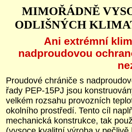
MIMOŘÁDNĚ VYSO
ODLIŠNÝCH KLIM
Ani extrémní kli
nadproudovou ochra
ne
Proudové chrániče s nadproudov
řady PEP-15PJ jsou konstruovány
velkém rozsahu provozních teplot
okolního prostředí. Tento cíl nap
mechanická konstrukce, tak použi
(vysoce kvalitní výroba v pečliv