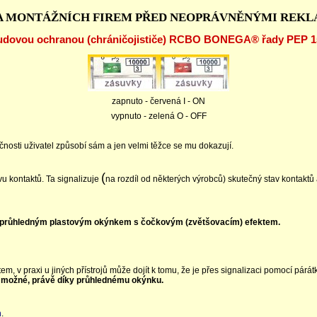
 MONTÁŽNÍCH FIREM PŘED NEOPRÁVNĚNÝMI REK
udovou ochranou (chráničojističe) RCBO BONEGA® řady PEP 15 
zapnuto - červená I - ON
vypnuto - zelená O - OFF
ečnosti uživatel způsobí sám a jen velmi těžce se mu dokazují.
(
u kontaktů. Ta signalizuje
na rozdíl od některých výrobců) skutečný stav kontaktů
 průhledným plastovým okýnkem s čočkovým (zvětšovacím) efektem.
, v praxi u jiných přístrojů může dojít k tomu, že je přes signalizaci pomocí párát
ožné, právě díky průhlednému okýnku.
h
.