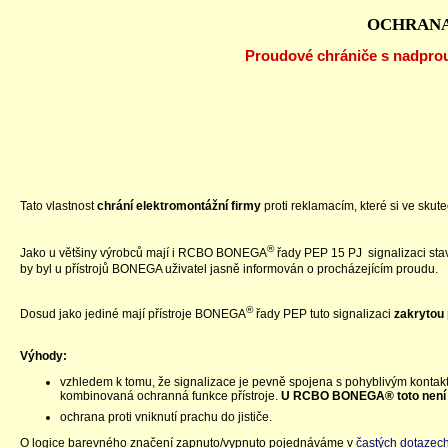
OCHRANA
Proudové chrániče s nadpro
Tato vlastnost
chrání elektromontážní firmy
proti reklamacím, které si ve skut
®
Jako u většiny výrobců mají i RCBO BONEGA
řady PEP 15 PJ signalizaci stav
by byl u přístrojů BONEGA uživatel jasně informován o procházejícím proudu.
®
Dosud jako jediné mají přístroje BONEGA
řady PEP tuto signalizaci
zakrytou
Výhody:
vzhledem k tomu, že signalizace je pevně spojena s pohyblivým kontaktem
kombinovaná ochranná funkce přístroje.
U RCBO BONEGA® toto není m
ochrana proti vniknutí prachu do jističe.
O logice barevného značení zapnuto/vypnuto pojednáváme v
častých dotazec