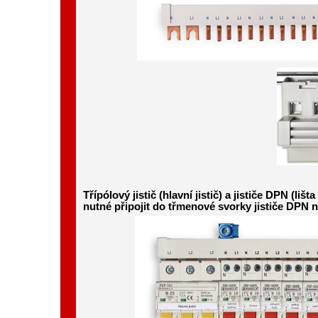
Třípólový jistič (hlavní jistič) a jističe DPN (li
nutné připojit do třmenové svorky jističe DPN 