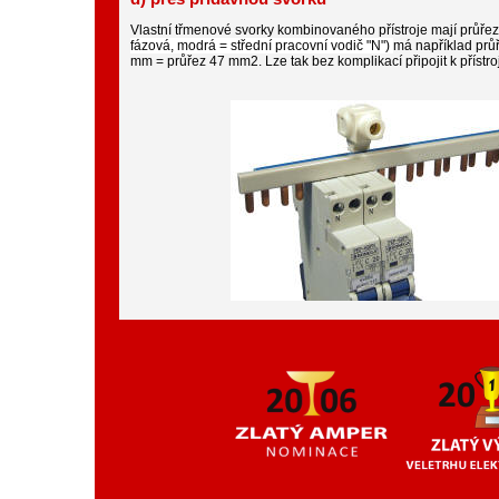
Vlastní třmenové svorky kombinovaného přístroje mají průře
fázová, modrá = střední pracovní vodič "N")
má například prů
mm = průřez 47 mm2. Lze tak bez komplikací připojit k přístroj