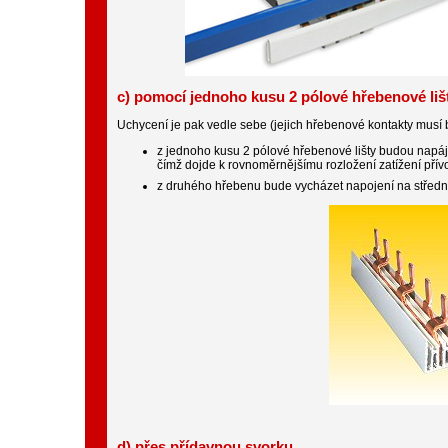
c) pomocí jednoho kusu 2 pólové hřebenové liš
Uchycení je pak vedle sebe (jejich hřebenové kontakty musí být
z jednoho kusu 2 pólové hřebenové lišty budou napá
čímž dojde k rovnoměrnějšímu rozložení zatížení pří
z druhého hřebenu bude vycházet napojení na střední
d) přes přídavnou svorku