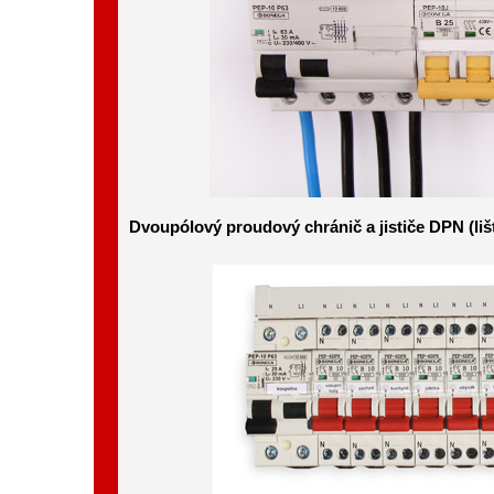
Dvoupólový proudový chránič a jističe DPN (liš