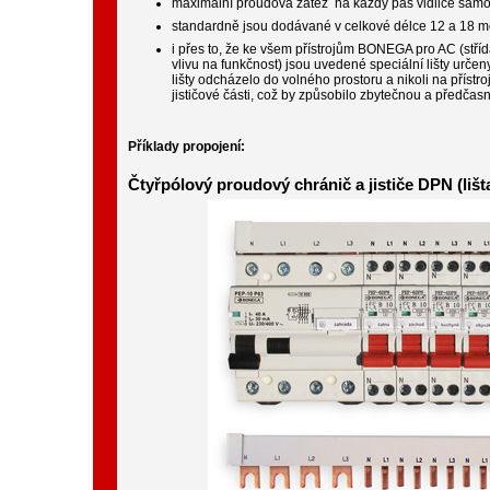
maximální proudová zátěž na každý pás vidlice samo
standardně jsou dodávané v celkové délce 12 a 18 mod
i přes to, že ke všem přístrojům BONEGA pro AC (střída
vlivu na funkčnost) jsou uvedené speciální lišty určen
lišty odcházelo do volného prostoru a nikoli na příst
jističové části, což by způsobilo zbytečnou a předčas
Příklady propojení:
Čtyřpólový proudový chránič a jističe DPN (lišt