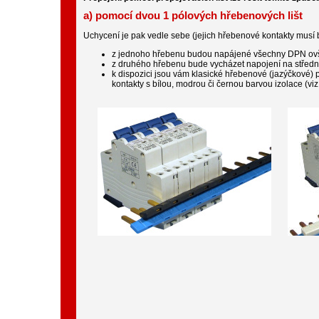
a) pomocí dvou 1 pólových hřebenových lišt
Uchycení je pak vedle sebe (jejich hřebenové kontakty musí být
z jednoho hřebenu budou napájené všechny DPN ovš
z druhého hřebenu bude vycházet napojení na střední
k dispozici jsou vám klasické hřebenové (jazýčkové) pr
kontakty s bílou, modrou či černou barvou izolace (viz