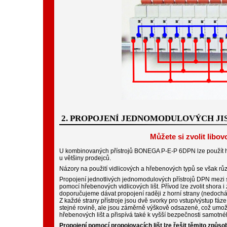
2. PROPOJENÍ JEDNOMODULOVÝCH JIS
Můžete si zvolit libo
U kombinovaných přístrojů BONEGA P-E-P 6DPN lze použít hř
u většiny prodejců.
Názory na použití vidlicových a hřebenových typů se však rů
Propojení jednotlivých jednomodulových přístrojů DPN mezi
pomocí hřebenových vidlicových lišt. Přívod lze zvolit shora
doporučujeme dávat propojení raději z horní strany (nedochází
Z každé strany přístroje jsou dvě svorky pro vstup/výstup fáz
stejné rovině, ale jsou záměrně výškově odsazené, což umožň
hřebenových lišt a přispívá také k vyšší bezpečnosti samotné
Propojení pomocí propojovacích lišt lze řešit těmito způso