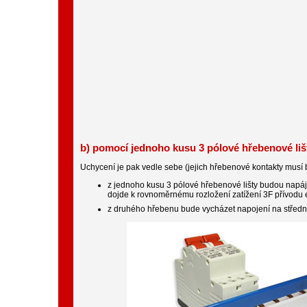
b) pomocí jednoho kusu 3 pólové hřebenové liš
Uchycení je pak vedle sebe (jejich hřebenové kontakty musí být
z jednoho kusu 3 pólové hřebenové lišty budou napáje
dojde k rovnoměrnému rozložení zatížení 3F přívodu 
z druhého hřebenu bude vycházet napojení na střední