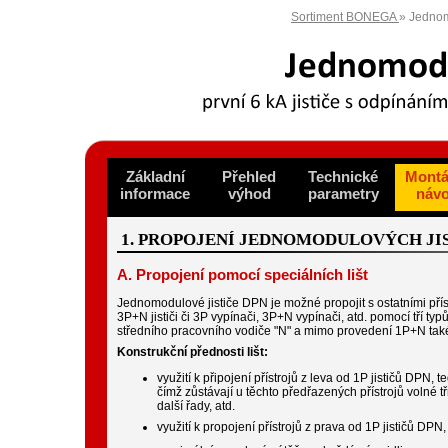
Sortiment BONEGA
» Jednom
Základní
Přehled
Technické
Montá
informace
výhod
parametry
náv
1. PROPOJENÍ JEDNOMODULOVÝCH JIST
A. Propojení pomocí speciálních lišt
Jednomodulové jističe DPN je možné propojit s ostatními příst
3P+N jističi či 3P vypínači, 3P+N vypínači, atd. pomocí tří typů 
středního pracovního vodiče "N" a mimo provedení 1P+N také
Konstrukční přednosti lišt:
využití k připojení přístrojů z leva od 1P jističů DPN, 
čímž zůstávají u těchto předřazených přístrojů volné
další řady, atd.
využití k propojení přístrojů z prava od 1P jističů 