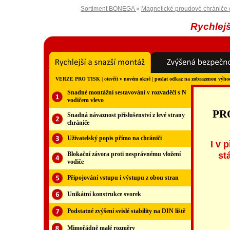
Sortiment BONEGA
»
Magnetické proudové chrániče 
Rychlejš
VERZE PRO TISK
|
otevřít v novém okně
|
poslat odkaz na zobrazenou výh
Snadné montážní sestavování v rozvaděči s N
vodičem vlevo
Snadná návaznost příslušenství z levé strany
chrániče
Uživatelský popis přímo na chrániči
Blokační závora proti nesprávnému vložení
vodiče
Připojování vstupu i výstupu z obou stran
Unikátní konstrukce svorek
Podstatné zvýšení svislé stability na DIN liště
Mimořádně malé rozměry