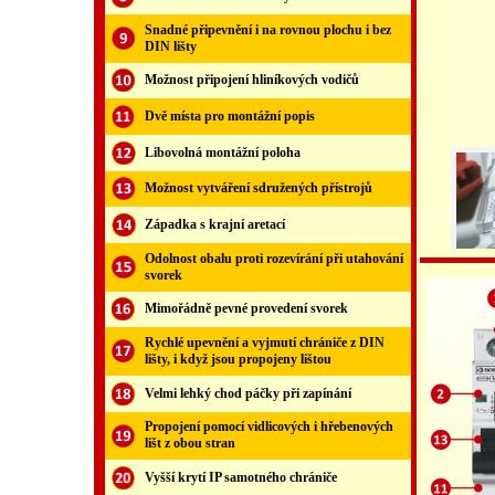
Snadné připevnění i na rovnou plochu i bez
DIN lišty
Možnost připojení hliníkových vodičů
Dvě místa pro montážní popis
Libovolná montážní poloha
Možnost vytváření sdružených přístrojů
Západka s krajní aretací
Odolnost obalu proti rozevírání při utahování
svorek
Mimořádně pevné provedení svorek
Rychlé upevnění a vyjmutí chrániče z DIN
lišty, i když jsou propojeny lištou
Velmi lehký chod páčky při zapínání
Propojení pomocí vidlicových i hřebenových
lišt z obou stran
Vyšší krytí IP samotného chrániče