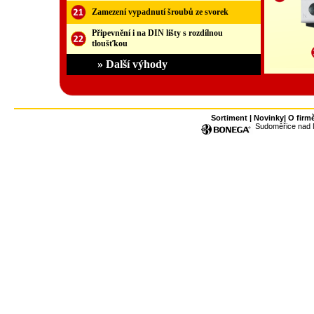
Zamezení vypadnutí šroubů ze svorek
Připevnění i na DIN lišty s rozdílnou
tloušťkou
» Další výhody
Sortiment
|
Novinky
|
O firm
Sudoměřice nad