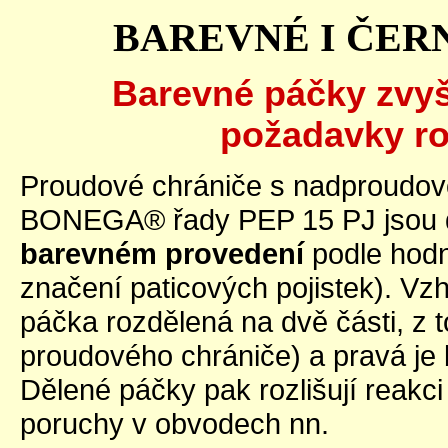
BAREVNÉ I ČER
Barevné páčky zvyšu
požadavky r
Proudové chrániče s nadproudov
BONEGA® řady PEP 15 PJ jsou d
barevném provedení
podle hodn
značení paticových pojistek). Vzh
páčka rozdělená na dvě části, z to
proudového chrániče) a pravá je b
Dělené páčky pak rozlišují reakci
poruchy v obvodech nn.