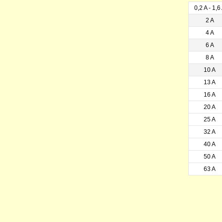
0,2 A - 1,6
2 A
4 A
6 A
8 A
10 A
13 A
16 A
20 A
25 A
32 A
40 A
50 A
63 A