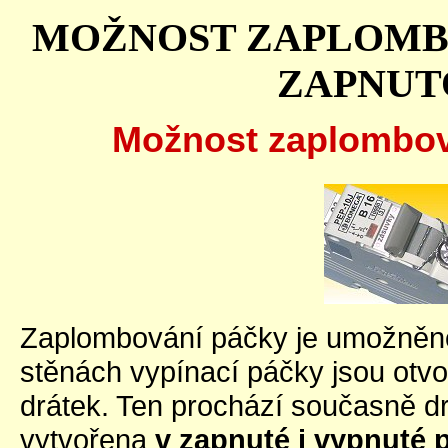
MOŽNOST ZAPLOMB
ZAPNUT
Možnost zaplombován
Zaplombování páčky je umožněno
stěnách vypínací páčky jsou otvo
drátek. Ten prochází současně dr
vytvořena
v zapnuté i vypnuté 