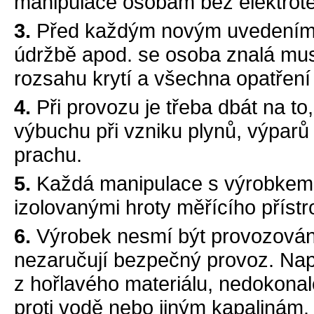
manipulace osobám bez elektrote
3.
Před každým novým uvedením d
údržbě apod. se osoba znalá mus
rozsahu krytí a všechna opatření
4.
Při provozu je třeba dbát na t
výbuchu při vzniku plynů, výparů
prachu.
5.
Každá manipulace s výrobkem
izolovanými hroty měřícího příst
6.
Výrobek nesmí být provozován 
nezaručují bezpečný provoz. Nap
z hořlavého materiálu, nedokonalé 
proti vodě nebo jiným kapalinám