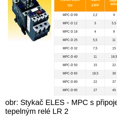
napě
400
typ
230V
MPC-D 09
2,2
4
MPC-D 12
3
5,5
MPC-D 18
4
9
MPC-D 25
5,5
11
MPC-D 32
7,5
15
MPC-D 40
11
18,
MPC-D 50
15
22
MPC-D 65
18,5
30
MPC-D 80
22
37
MPC-D 95
27
45
obr: Stykač ELES - MPC s připo
tepelným relé LR 2