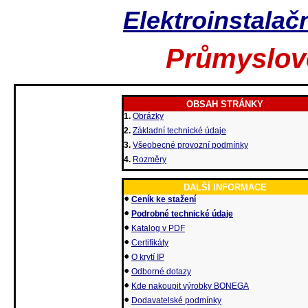
Elektroinstalačn
Průmyslov
OBSAH STRÁNKY
1.
Obrázky
2.
Základní technické údaje
3.
Všeobecné provozní podmínky
4.
Rozměry
DALŠÍ INFORMACE
Ceník ke stažení
Podrobné technické údaje
Katalog v PDF
Certifikáty
O krytí IP
Odborné dotazy
Kde nakoupit výrobky BONEGA
Dodavatelské podmínky