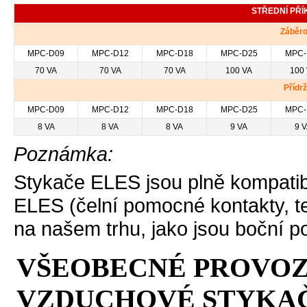
STŘEDNÍ PŘ
Záběro
MPC-D09
MPC-D12
MPC-D18
MPC-D25
MPC-
70 VA
70 VA
70 VA
100 VA
100
Přídr
MPC-D09
MPC-D12
MPC-D18
MPC-D25
MPC-
8 VA
8 VA
8 VA
9 VA
9 
Poznámka:
Stykače ELES jsou plně kompatibi
ELES (čelní pomocné kontakty, t
na našem trhu, jako jsou boční p
VŠEOBECNÉ PROVOZ
VZDUCHOVÉ STYKA