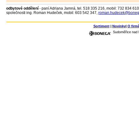
odbytové oddělení
- paní Adriana Jamná, tel. 518 335 216, mobil: 732 834 610
společnosti ing. Roman Hudeček, mobil: 603 542 347,
roman.hudecek@boneg
Sortiment
|
Novinky
|
O firm
Sudoměřice nad