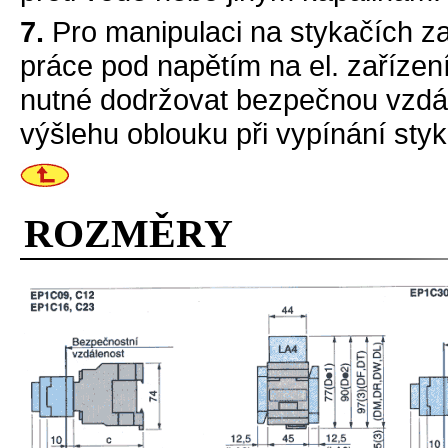
7.
Pro manipulaci na stykačích za
práce pod napětím na el. zaříze
nutné dodržovat bezpečnou vzdál
výšlehu oblouku při vypínání sty
ROZMĚRY