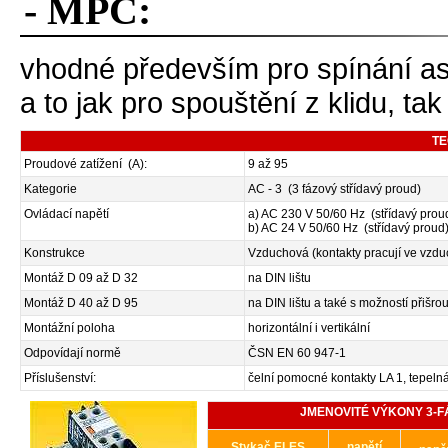
- MPC:
vhodné především pro spínání as
a to jak pro spouštění z klidu, t
TE
Proudové zatížení (A):
9 až 95
Kategorie
AC - 3 (3 fázový střídavý proud)
Ovládací napětí
a) AC 230 V 50/60 Hz (střídavý prou
b) AC 24 V 50/60 Hz (střídavý proud
Konstrukce
Vzduchová (kontakty pracují ve vzdu
Montáž D 09 až D 32
na DIN lištu
Montáž D 40 až D 95
na DIN lištu a také s možností přišr
Montážní poloha
horizontální i vertikální
Odpovídají normě
ČSN EN 60 947-1
Příslušenství:
čelní pomocné kontakty LA 1, tepelná r
JMENOVITÉ VÝKONY 3-F
Stykač ELES
napětí