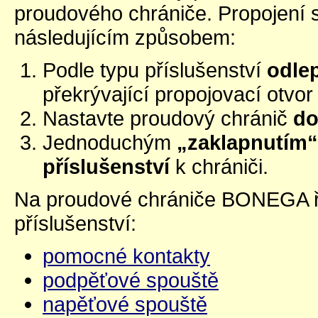
proudového chrániče. Propojení s
následujícím způsobem:
Podle typu příslušenství
odle
překrývající propojovací otvo
Nastavte proudový chránič
do
Jednoduchým
„zaklapnutím“
příslušenství
k chrániči.
Na proudové chrániče BONEGA řa
příslušenství:
pomocné kontakty
podpěťové spouště
napěťové spouště